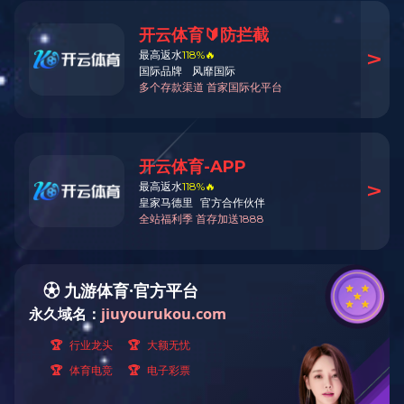
Senyuan Profile
产品与服务
科研创新
社会责任
米兰milan(中国)人
才