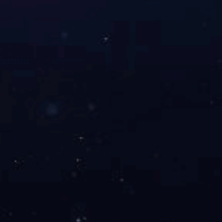
TOP
米兰milan(中国)概况
新闻中心
米兰milan(中国)产业
产品与服务
科研创新
社会责任
米兰milan(中国)人才
© 2015-2025
米兰官方网站
版权所有 备案号：
[豫ICP备
15005171号]
法律声明
网站地图
企业邮箱
豫公网安备 41108202000425号